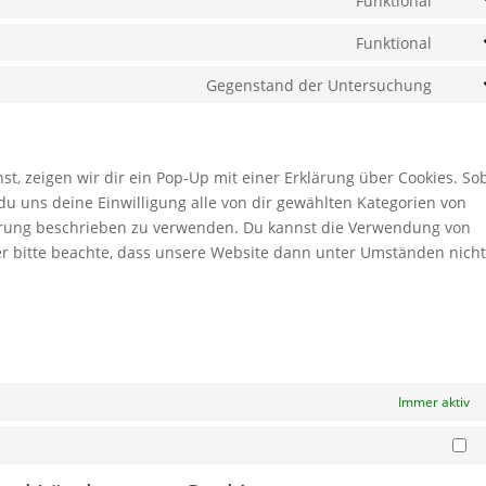
Funktional
Cons
servi
to
Funktional
word
Cons
servi
to
Gegenstand der Untersuchung
divi-
Cons
servi
(eleg
to
comp
them
servi
sonst
, zeigen wir dir ein Pop-Up mit einer Erklärung über Cookies. So
t du uns deine Einwilligung alle von dir gewählten Kategorien von
lärung beschrieben zu verwenden. Du kannst die Verwendung von
er bitte beachte, dass unsere Website dann unter Umständen nich
n
Immer aktiv
Ma