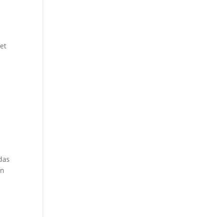
m
et
 das
on