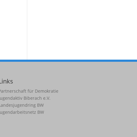
Links
Partnerschaft für Demokratie
Jugendaktiv Biberach e.V.
Landesjugendring BW
Jugendarbeitsnetz BW