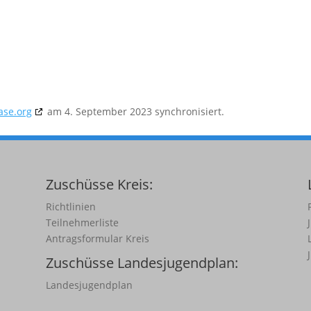
ase.org
am 4. September 2023 synchronisiert.
Zuschüsse Kreis:
Richtlinien
Teilnehmerliste
Antragsformular Kreis
Zuschüsse Landesjugendplan:
Landesjugendplan