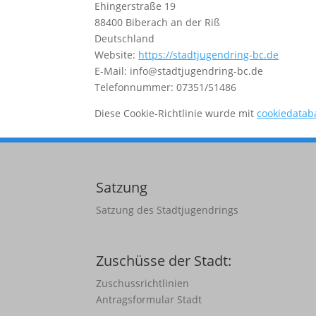
Ehingerstraße 19
88400 Biberach an der Riß
Deutschland
Website:
https://stadtjugendring-bc.de
E-Mail:
info@
stadtjugendring-bc.de
Telefonnummer: 07351/51486
Diese Cookie-Richtlinie wurde mit
cookiedatab
Satzung
Satzung des Stadtjugendrings
Zuschüsse der Stadt:
Zuschussrichtlinien
Antragsformular Stadt